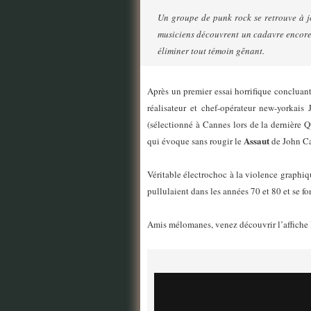
Un groupe de punk rock se retrouve à jo
musiciens découvrent un cadavre encore 
éliminer tout témoin gênant.
Après un premier essai horrifique concluant
réalisateur et chef-opérateur new-yorkais
(sélectionné à Cannes lors de la dernière Q
Assaut
qui évoque sans rougir le
de John Ca
Véritable électrochoc à la violence graphiq
pullulaient dans les années 70 et 80 et se fo
Amis mélomanes, venez découvrir l’affiche la