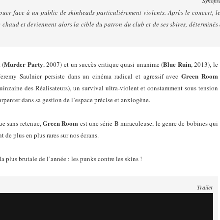
Synops
uer face à un public de skinheads particulièrement violents. Après le concert, l
chaud et deviennent alors la cible du patron du club et de ses sbires, déterminés
Murder Party
Blue Ruin
 (
, 2007) et un succès critique quasi unanime (
, 2013), le
Green Room
 Jeremy Saulnier persiste dans un cinéma radical et agressif avec
uinzaine des Réalisateurs), un survival ultra-violent et constamment sous tension
rpenter dans sa gestion de l’espace précise et anxiogène.
Green Room
ue sans retenue,
est une série B miraculeuse, le genre de bobines qui
nt de plus en plus rares sur nos écrans.
 plus brutale de l’année : les punks contre les skins !
Trailer