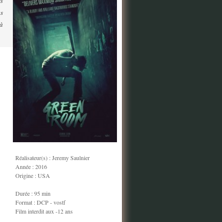
is
es
 à
Réalisateur(s) : Jeremy Saulnier
Année : 2016
Origine : USA
Durée : 95 min
Format : DCP - vostf
Film interdit aux -12 ans