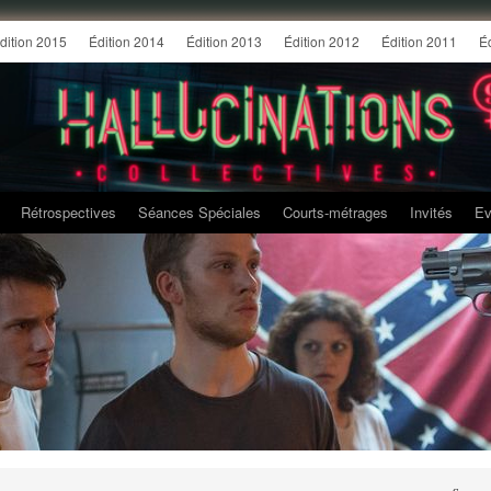
dition 2015
Édition 2014
Édition 2013
Édition 2012
Édition 2011
É
Rétrospectives
Séances Spéciales
Courts-métrages
Invités
Ev