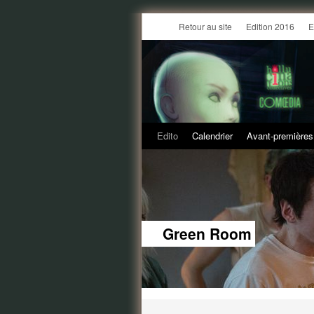
Retour au site
Edition 2016
E
Edito
Calendrier
Avant-premières
Green Room