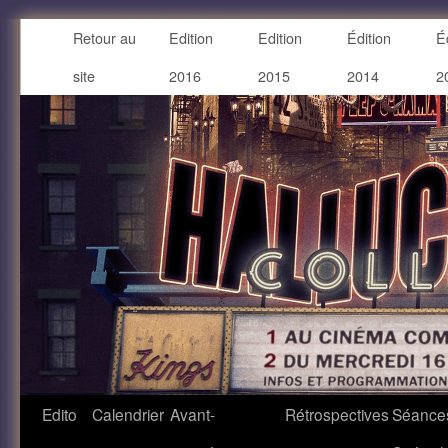
Retour au
Edition
Edition
Édition
É
site
2016
2015
2014
2
Edito
Calendrier
Avant-
Rétrospectives
Séance