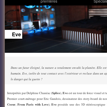
premières
Spécial
Eve
Dans un futur éloigné, la nature a totalement envahi la planète. Elle e
humain. Eve, isolée de tout contact avec l’extérieur et recluse dans un a
le danger qui la guette ?
Splice
Eve
Interprétée par Delphine Chanéac (
),
est un tour de force visuel et 
Premier court-métrage pour Eric Gandois, dessinateur des story-board de nom
Coeur
From Paris with Love
Eve
,
),
possède une des 3D stéréoscopique le