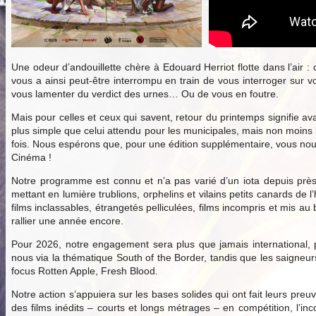
Une odeur d’andouillette chère à Edouard Herriot flotte dans l’air :
vous a ainsi peut-être interrompu en train de vous interroger sur v
vous lamenter du verdict des urnes… Ou de vous en foutre.
Mais pour celles et ceux qui savent, retour du printemps signifie ava
plus simple que celui attendu pour les municipales, mais non moins
fois. Nous espérons que, pour une édition supplémentaire, vous nous 
Cinéma !
Notre programme est connu et n’a pas varié d’un iota depuis près
mettant en lumière trublions, orphelins et vilains petits canards d
films inclassables, étrangetés pelliculées, films incompris et mis 
rallier une année encore.
Pour 2026, notre engagement sera plus que jamais international, p
nous via la thématique South of the Border, tandis que les saigne
focus Rotten Apple, Fresh Blood.
Notre action s’appuiera sur les bases solides qui ont fait leurs preu
des films inédits – courts et longs métrages – en compétition, l’inc