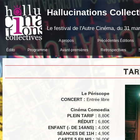
Hallucinations Collect
Le festival de l'Autre Cinéma, du 31 mar
A propos
Précédentes Éditions
Édito
Programme
Avant-premières
Retrospectives
TAR
Le Périscope
CONCERT :
Entrée libre
Cinéma Comoedia
PLEIN TARIF :
8,80€
RÉDUIT :
6,80€
ENFANT (- DE 14ANS) :
4,00€
SÉANCES DE 11H :
4,90€
CARTE 5 FILMS :
26,00€