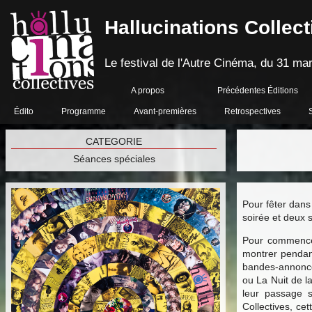
Hallucinations Collect
Le festival de l'Autre Cinéma, du 31 mar
A propos
Précédentes Éditions
Édito
Programme
Avant-premières
Retrospectives
CATEGORIE
Séances spéciales
Pour fêter dans
soirée et deux
Pour commencer
montrer pendant
bandes-annonce
ou La Nuit de l
leur passage s
Collectives, cet