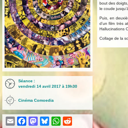
bout des doigts
le coude jusqu’
Puis, en deuxi
d’un film très 
Hallucinations Co
Collage de la so
Séance :
vendredi 14 avril 2017 à 19h30
Cinéma Comoedia
Email
Facebook
Mastodon
Bluesky
WhatsApp
Reddit