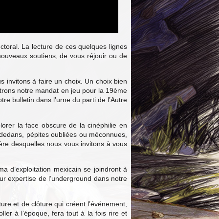
ectoral. La lecture de ces quelques lignes
 nouveaux soutiens, de vous réjouir ou de
s invitons à faire un choix. Un choix bien
ettrons notre mandat en jeu pour la 19ème
e bulletin dans l’urne du parti de l’Autre
rer la face obscure de la cinéphilie en
re-dedans, pépites oubliées ou méconnues,
ière desquelles nous vous invitons à vous
a d’exploitation mexicain se joindront à
ur expertise de l’underground dans notre
ture et de clôture qui créent l’événement,
er à l’époque, fera tout à la fois rire et