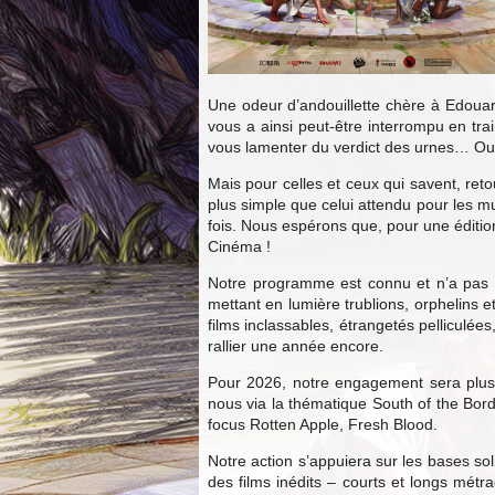
Une odeur d’andouillette chère à Edouard 
vous a ainsi peut-être interrompu en tra
vous lamenter du verdict des urnes… Ou 
Mais pour celles et ceux qui savent, reto
plus simple que celui attendu pour les m
fois. Nous espérons que, pour une édition
Cinéma !
Notre programme est connu et n’a pas v
mettant en lumière trublions, orphelins 
films inclassables, étrangetés pelliculé
rallier une année encore.
Pour 2026, notre engagement sera plus q
nous via la thématique South of the Bor
focus Rotten Apple, Fresh Blood.
Notre action s’appuiera sur les bases sol
des films inédits – courts et longs métra