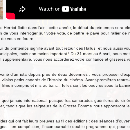
Herriot flotte dans l’air : cette année, le début du printemps sera él
in de vous interroger sur votre vote, de battre le pavé pour rallier de
de vous en foutre.
ur du printemps signifie avant tout retour des Hallus, et nous aussi vou
unicipales, mais non moins important ! Du 31 mars au 6 avril, nous m
 supplémentaire, vous nous accorderez votre confiance et glisserez votr
arié d’un iota depuis près de deux décennies : vous proposer d’explo
et vilains petits canards de l’histoire du cinéma. Avant-premières rent
es, films incompris et mis au ban… Telles sont les oeuvres sous la bann
ue jamais international, puisque les camarades guérilleros du ciném
der, tandis que les saigneurs de la Grosse Pomme nous apporteront le
ides qui ont fait leurs preuves au fil des éditions : des séances d’ouver
ges – en compétition, l’incontournable double programme qui, pour coll