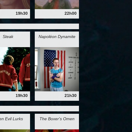
19h30
22h00
Steak
Napoléon Dynamite
19h30
21h30
n Evil Lurks
The Boxer's Omen