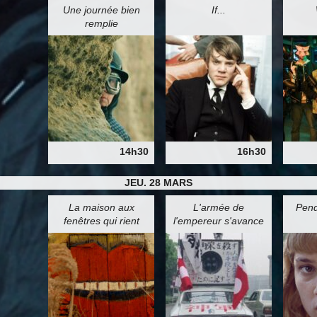
Une journée bien
If...
remplie
14h30
16h30
JEU. 28 MARS
La maison aux
L'armée de
Pend
fenêtres qui rient
l'empereur s'avance