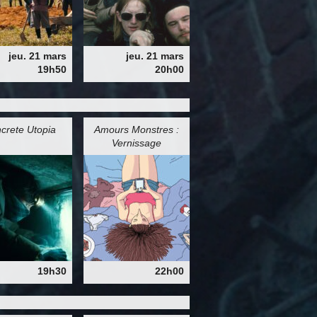
jeu. 21 mars
jeu. 21 mars
19h50
20h00
crete Utopia
Amours Monstres :
Vernissage
19h30
22h00