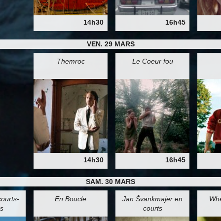
14h30
16h45
VEN. 29 MARS
Themroc
Le Coeur fou
14h30
16h45
SAM. 30 MARS
ourts-
En Boucle
Jan Švankmajer en
Whe
s
courts