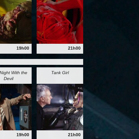
19h00
21h00
Night With the
Tank Girl
Devil
19h00
21h00