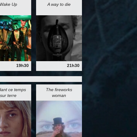
Wake Up
A way to die
19h30
21h30
ant ce temps
The fireworks
sur terre
woman