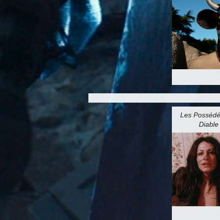
Les Possédé
Diable