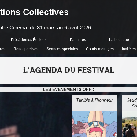
tions Collectives
'Autre Cinéma, du 31 mars au 6 avril 2026
Précédentes Éditions
Palmarès
La boutique
res
Retrospectives
Séances spéciales
Courts-métrages
Invité.es
L’AGENDA DU FESTIVAL
LES ÉVÉNEMENTS OFF :
Tanibis à l'honneur
Jeudi
Sp