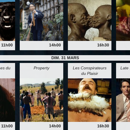
11h00
14h00
16h30
DIM. 31 MARS
es du
Property
Les Conspirateurs
Late 
du Plaisir
11h00
14h00
16h30