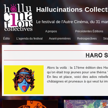
Hallucinations Collect
Le festival de l'Autre Cinéma, du 31 mar
A propos
Précédentes Éditions
Édito
L’agenda du festival
Avant-premières
Retrospectives
Séa
HARO S
Alors la voilà : la 17ème édition des Hal
qu’on était trop jeunes pour une théma “
En lieu et place, voici des ados rebell
châtaignes et pruneaux à qui veut lui im