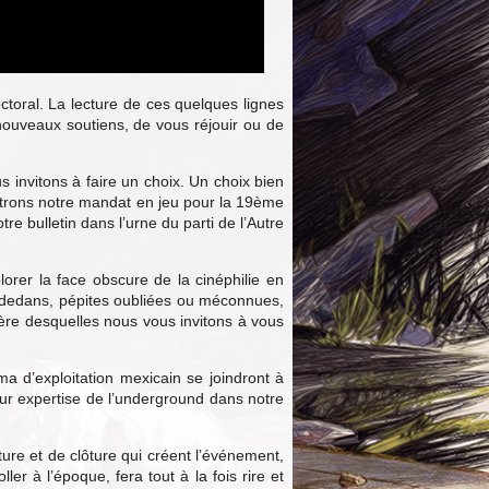
ectoral. La lecture de ces quelques lignes
 nouveaux soutiens, de vous réjouir ou de
s invitons à faire un choix. Un choix bien
ettrons notre mandat en jeu pour la 19ème
e bulletin dans l’urne du parti de l’Autre
rer la face obscure de la cinéphilie en
re-dedans, pépites oubliées ou méconnues,
ière desquelles nous vous invitons à vous
a d’exploitation mexicain se joindront à
ur expertise de l’underground dans notre
ture et de clôture qui créent l’événement,
er à l’époque, fera tout à la fois rire et