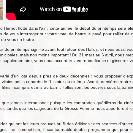
Herriot flotte dans l’air : cette année, le début du printemps sera él
in de vous interroger sur votre vote, de battre le pavé pour rallier de
de vous en foutre.
ur du printemps signifie avant tout retour des Hallus, et nous aussi vou
unicipales, mais non moins important ! Du 31 mars au 6 avril, nous m
 supplémentaire, vous nous accorderez votre confiance et glisserez votr
arié d’un iota depuis près de deux décennies : vous proposer d’explo
et vilains petits canards de l’histoire du cinéma. Avant-premières rent
es, films incompris et mis au ban… Telles sont les oeuvres sous la bann
ue jamais international, puisque les camarades guérilleros du ciném
der, tandis que les saigneurs de la Grosse Pomme nous apporteront le
ides qui ont fait leurs preuves au fil des éditions : des séances d’ouver
ges – en compétition, l’incontournable double programme qui, pour coll