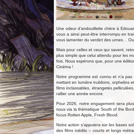
Une odeur d’andouillette chère à Edouard 
vous a ainsi peut-être interrompu en tra
vous lamenter du verdict des urnes… Ou 
Mais pour celles et ceux qui savent, reto
plus simple que celui attendu pour les m
fois. Nous espérons que, pour une édition
Cinéma !
Notre programme est connu et n’a pas v
mettant en lumière trublions, orphelins 
films inclassables, étrangetés pelliculé
rallier une année encore.
Pour 2026, notre engagement sera plus q
nous via la thématique South of the Bor
focus Rotten Apple, Fresh Blood.
Notre action s’appuiera sur les bases sol
des films inédits – courts et longs métra