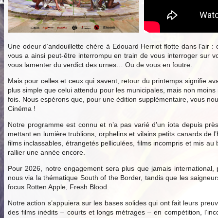
Une odeur d’andouillette chère à Edouard Herriot flotte dans l’air :
vous a ainsi peut-être interrompu en train de vous interroger sur v
vous lamenter du verdict des urnes… Ou de vous en foutre.
Mais pour celles et ceux qui savent, retour du printemps signifie ava
plus simple que celui attendu pour les municipales, mais non moins
fois. Nous espérons que, pour une édition supplémentaire, vous nous 
Cinéma !
Notre programme est connu et n’a pas varié d’un iota depuis près
mettant en lumière trublions, orphelins et vilains petits canards d
films inclassables, étrangetés pelliculées, films incompris et mis 
rallier une année encore.
Pour 2026, notre engagement sera plus que jamais international, p
nous via la thématique South of the Border, tandis que les saigne
focus Rotten Apple, Fresh Blood.
Notre action s’appuiera sur les bases solides qui ont fait leurs preu
des films inédits – courts et longs métrages – en compétition, l’inc