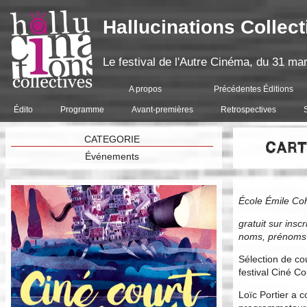
Hallucinations Collect
Le festival de l'Autre Cinéma, du 31 mar
A propos
Précédentes Éditions
Édito
Programme
Avant-premières
Retrospectives
CATEGORIE
CART
Événements
École Émile Coh
gratuit sur ins
noms, prénoms
Sélection de co
festival Ciné C
Loïc Portier a