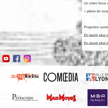
Un chien force
+ pleins de sur
Projection suivi
En savoir plus s
En savoir plus 