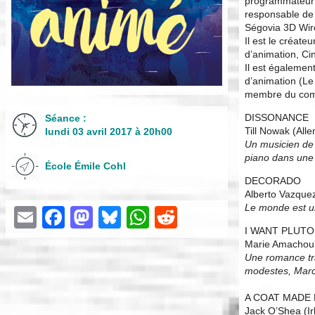
programmateur p
responsable de 
Ségovia 3D Wir
Il est le créate
d’animation, C
Il est égalemen
d’animation (Le
membre du comi
DISSONANCE
Séance :
Till Nowak (All
lundi 03 avril 2017 à 20h00
Un musicien de 
piano dans une 
École Émile Cohl
DECORADO
Alberto Vazquez
Le monde est un
Email
Facebook
Mastodon
Bluesky
WhatsApp
Reddit
I WANT PLUTO
Marie Amachouk
Une romance tra
modestes, Marc
A COAT MADE
Jack O’Shea (Ir