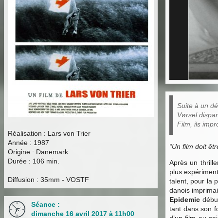
Suite à un dé
Vørsel dispar
Film, ils imp
Réalisation : Lars von Trier
Année : 1987
“Un film doit ê
Origine : Danemark
Durée : 106 min.
Après un thrille
plus expériment
Diffusion : 35mm - VOSTF
talent, pour la
danois imprimai
Epidemic
début
Séance :
tant dans son f
dimanche 16 avril 2017 à 11h00