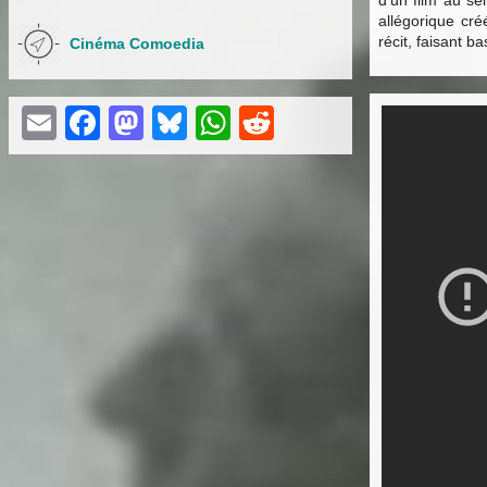
d’un film au sei
allégorique cré
récit, faisant b
Cinéma Comoedia
Email
Facebook
Mastodon
Bluesky
WhatsApp
Reddit