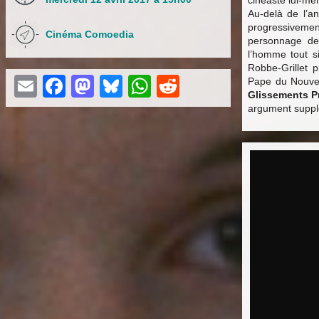
cinéaste lui-mê
Au-delà de l’an
progressivement
Cinéma Comoedia
personnage de 
l’homme tout s
Robbe-Grillet 
Email
Facebook
Mastodon
Bluesky
WhatsApp
Reddit
Pape du Nouveau
Glissements P
argument suppl