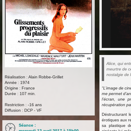
Alice, qui en
meurtre de ce
nostalgie de 
Réalisation : Alain Robbe-Grillet
Année : 1974
Origine : France
“L’image de ciné
Durée : 107 min.
me permet d’arr
l’écran, une p
Restriction : -16 ans
récupération par
Diffusion : DCP - VF
Déstructurant l
érotiques aux r
Séance :
sa plastique d
mercredi 12 avril 2017 à 15h00