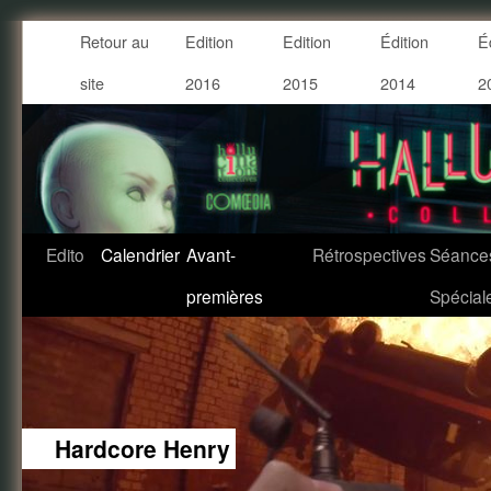
Retour au
Edition
Edition
Édition
É
site
2016
2015
2014
2
Edito
Calendrier
Avant-
Rétrospectives
Séance
premières
Spécial
Hardcore Henry