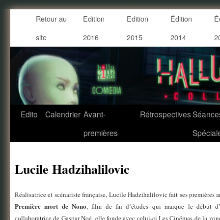
Retour au
Edition
Edition
Édition
É
site
2016
2015
2014
2
Lucile Hadzihalilovic
Edito
Calendrier
Avant-
Rétrospectives
Séance
premières
Spécial
Lucile Hadzihalilovic
Réalisatrice et scénariste française, Lucile Hadzihalilovic fait ses premières
Première mort de Nono
, film de fin d’études qui marque le début d’u
collaboratrice de Gaspar Noé, elle fonde avec celui-ci Les Cinémas de la zon