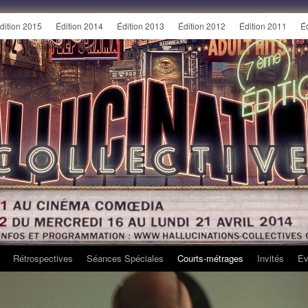
dition 2015
Édition 2014
Édition 2013
Édition 2012
Édition 2011
É
Rétrospectives
Séances Spéciales
Courts-métrages
Invités
Ev