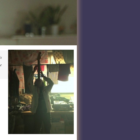
is
ie