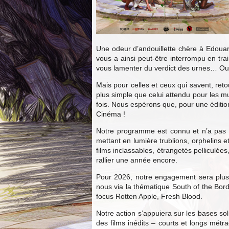
Une odeur d’andouillette chère à Edouard 
vous a ainsi peut-être interrompu en tra
vous lamenter du verdict des urnes… Ou 
Mais pour celles et ceux qui savent, reto
plus simple que celui attendu pour les m
fois. Nous espérons que, pour une édition
Cinéma !
Notre programme est connu et n’a pas v
mettant en lumière trublions, orphelins 
films inclassables, étrangetés pelliculé
rallier une année encore.
Pour 2026, notre engagement sera plus q
nous via la thématique South of the Bor
focus Rotten Apple, Fresh Blood.
Notre action s’appuiera sur les bases sol
des films inédits – courts et longs métra