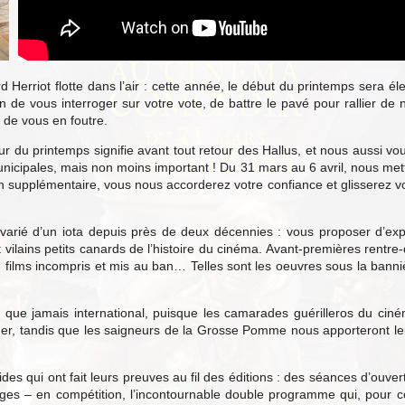
Herriot flotte dans l’air : cette année, le début du printemps sera él
in de vous interroger sur votre vote, de battre le pavé pour rallier de
de vous en foutre.
ur du printemps signifie avant tout retour des Hallus, et nous aussi vou
unicipales, mais non moins important ! Du 31 mars au 6 avril, nous m
 supplémentaire, vous nous accorderez votre confiance et glisserez votr
arié d’un iota depuis près de deux décennies : vous proposer d’explo
et vilains petits canards de l’histoire du cinéma. Avant-premières rent
es, films incompris et mis au ban… Telles sont les oeuvres sous la bann
ue jamais international, puisque les camarades guérilleros du ciném
der, tandis que les saigneurs de la Grosse Pomme nous apporteront le
ides qui ont fait leurs preuves au fil des éditions : des séances d’ouver
ges – en compétition, l’incontournable double programme qui, pour coll