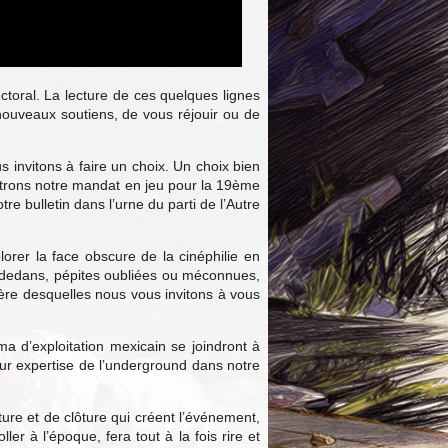
ectoral. La lecture de ces quelques lignes
 nouveaux soutiens, de vous réjouir ou de
s invitons à faire un choix. Un choix bien
ettrons notre mandat en jeu pour la 19ème
e bulletin dans l’urne du parti de l’Autre
rer la face obscure de la cinéphilie en
re-dedans, pépites oubliées ou méconnues,
ière desquelles nous vous invitons à vous
a d’exploitation mexicain se joindront à
ur expertise de l’underground dans notre
ture et de clôture qui créent l’événement,
er à l’époque, fera tout à la fois rire et