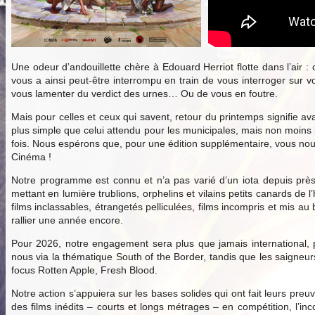
Une odeur d’andouillette chère à Edouard Herriot flotte dans l’air :
vous a ainsi peut-être interrompu en train de vous interroger sur v
vous lamenter du verdict des urnes… Ou de vous en foutre.
Mais pour celles et ceux qui savent, retour du printemps signifie ava
plus simple que celui attendu pour les municipales, mais non moins
fois. Nous espérons que, pour une édition supplémentaire, vous nous 
Cinéma !
Notre programme est connu et n’a pas varié d’un iota depuis près
mettant en lumière trublions, orphelins et vilains petits canards d
films inclassables, étrangetés pelliculées, films incompris et mis 
rallier une année encore.
Pour 2026, notre engagement sera plus que jamais international, p
nous via la thématique South of the Border, tandis que les saigne
focus Rotten Apple, Fresh Blood.
Notre action s’appuiera sur les bases solides qui ont fait leurs preu
des films inédits – courts et longs métrages – en compétition, l’inc