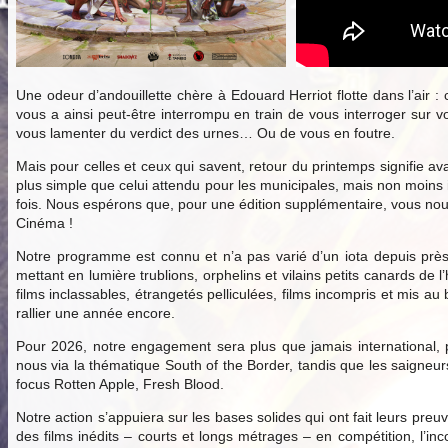
Une odeur d’andouillette chère à Edouard Herriot flotte dans l’air :
vous a ainsi peut-être interrompu en train de vous interroger sur v
vous lamenter du verdict des urnes… Ou de vous en foutre.
Mais pour celles et ceux qui savent, retour du printemps signifie ava
plus simple que celui attendu pour les municipales, mais non moins
fois. Nous espérons que, pour une édition supplémentaire, vous nous 
Cinéma !
Notre programme est connu et n’a pas varié d’un iota depuis près
mettant en lumière trublions, orphelins et vilains petits canards d
films inclassables, étrangetés pelliculées, films incompris et mis 
rallier une année encore.
Pour 2026, notre engagement sera plus que jamais international, p
nous via la thématique South of the Border, tandis que les saigne
focus Rotten Apple, Fresh Blood.
Notre action s’appuiera sur les bases solides qui ont fait leurs preu
des films inédits – courts et longs métrages – en compétition, l’inc