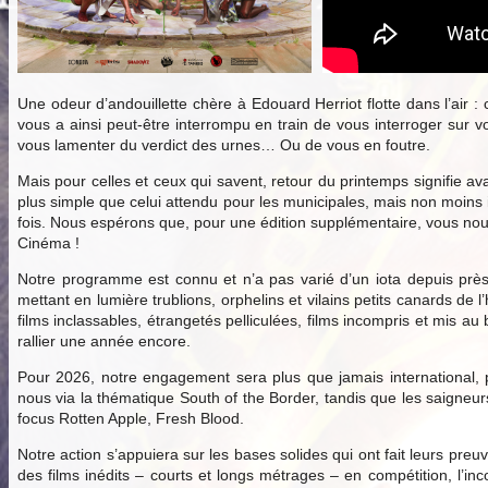
Une odeur d’andouillette chère à Edouard Herriot flotte dans l’air :
vous a ainsi peut-être interrompu en train de vous interroger sur v
vous lamenter du verdict des urnes… Ou de vous en foutre.
Mais pour celles et ceux qui savent, retour du printemps signifie ava
plus simple que celui attendu pour les municipales, mais non moins
fois. Nous espérons que, pour une édition supplémentaire, vous nous 
Cinéma !
Notre programme est connu et n’a pas varié d’un iota depuis près
mettant en lumière trublions, orphelins et vilains petits canards d
films inclassables, étrangetés pelliculées, films incompris et mis 
rallier une année encore.
Pour 2026, notre engagement sera plus que jamais international, p
nous via la thématique South of the Border, tandis que les saigne
focus Rotten Apple, Fresh Blood.
Notre action s’appuiera sur les bases solides qui ont fait leurs preu
des films inédits – courts et longs métrages – en compétition, l’inc